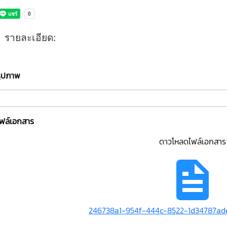
รายละเอียด:
รูปภาพ
ไฟล์เอกสาร
ดาวโหลดไฟล์เอกสาร
246738a1-954f-444c-8522-1d34787ade