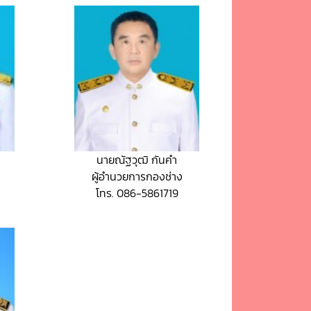
ศ
นายณัฐวุฒิ กันคำ
ผู้อำนวยการกองช่าง
โทร. 086-5861719