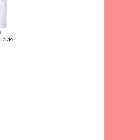
น
ละสิ่ง