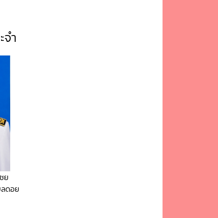
ะจำ
ไชย
ำบลดอย