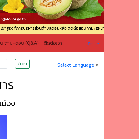
บริหารส่วนตำบลดอยหล่อ ติดต่อสอบถาม : ☎️ โทรศัพท์ : 0-5336-9049 ☎️ โทรสาร : 
าน ถาม-ตอบ (Q&A)
ติดต่อเรา
ก+
ก-
ค้นหา
Select Language
▼
หาร
เมือง