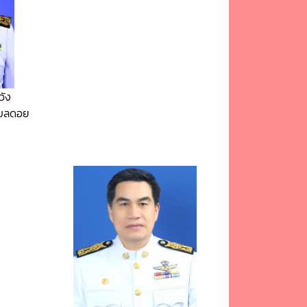
วัง
ำบลดอย