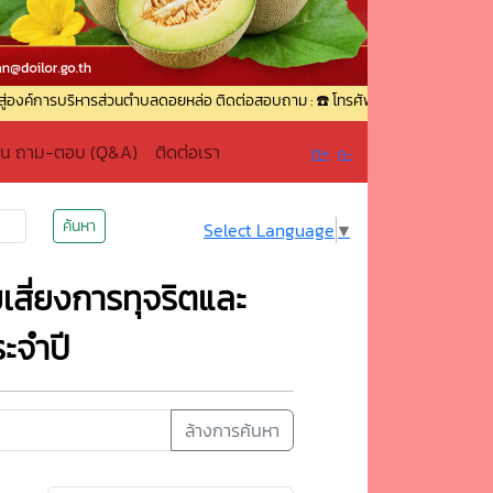
ิหารส่วนตำบลดอยหล่อ ติดต่อสอบถาม : ☎️ โทรศัพท์ : 0-5336-9049 ☎️ โทรสาร : 0-
าน ถาม-ตอบ (Q&A)
ติดต่อเรา
ก+
ก-
ค้นหา
Select Language
▼
เสี่ยงการทุจริตและ
ะจำปี
ล้างการค้นหา