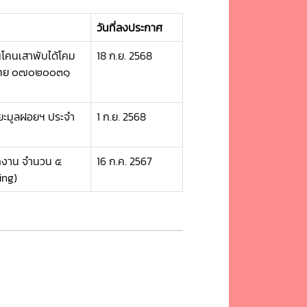
วันที่ลงประกาศ
โคนเสาพับได้โคม
18 ก.ย. 2568
รมไทย ๐๗๐๒๐๐๓๑
ยะมูลฝอยฯ ประจำ
1 ก.ย. 2568
ักงาน จำนวน ๕
16 ก.ค. 2567
ing)